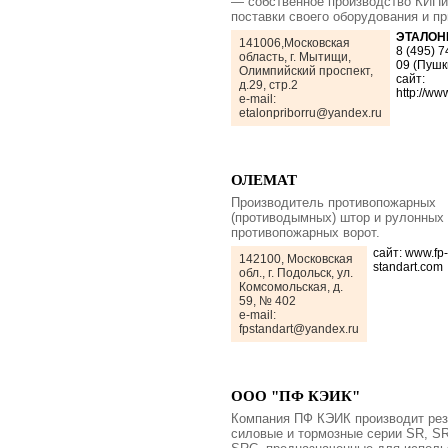
— собственное производство КИПи
поставки своего оборудования и п
ЭТАЛОН
141006,Московская
8 (495) 7
область, г. Мытищи,
09 (Пушк
Олимпийский проспект,
сайт:
д.29, стр.2
http://ww
e-mail:
etalonpriborru@yandex.ru
ОЛЕМАТ
Производитель противопожарных
(противодымных) штор и рулонных
противопожарных ворот.
сайт: www.fp-
142100, Московская
standart.com
обл., г. Подольск, ул.
Комсомольская, д.
59, № 402
e-mail:
fpstandart@yandex.ru
ООО "ПФ КЭИК"
Компания ПФ КЭИК производит ре
силовые и тормозные серии SR, S