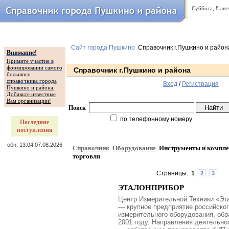
Суббота, 8 авг
Сайт города Пушкино
Справочник г.Пушкино и район
Внимание!
Примите участие в
формировании самого
Справочник г.Пушкино и района
большого
справочника города
Вход
/
Регистрация
Пушкино и района.
Добавьте известные
Вам организации!
Поиск
по телефонному номеру
Последние
поступления
обн. 13:04 07.08.2026
Справочник
Оборудование
Инструменты и компле
торговля
Страницы:
1
2
3
ЭТАЛОНПРИБОР
Центр Измерительной Техники «Эт
— крупное предприятие российског
измерительного оборудования, обр
2001 году. Направления деятельно