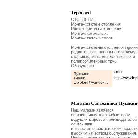
Teplolord
ОТОПЛЕНИЕ
Монтаж систем отопления
Расчет системы отопления.
Монтаж котельных.
Монтаж теплых полов.
Монтаж системы отопления зданий
радиаторного, напольного и воздуш
стальных, металлопластиковых и
полипропиленовых труб.
Оборудован
сайт:
Пушкино
http://www.tepl
e-mail:
teplolord@yandex.ru
Магазин Сантехника-Пушкин
Наш магазин является
официальным дистрибьютером
ведущих мировых производителей
сантехники
и известен своим широким ассорти
высоким качеством обслуживания.
Просто позвоните в наш магазин