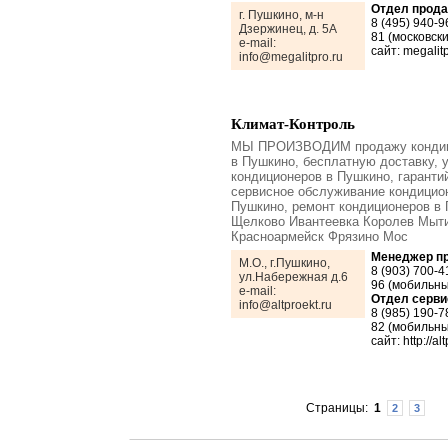
Отдел прод
г. Пушкино, м-н
8 (495) 940-9
Дзержинец, д. 5А
81 (московски
e-mail:
сайт: megalitp
info@megalitpro.ru
Климат-Контроль
МЫ ПРОИЗВОДИМ продажу кондиц
в Пушкино, бесплатную доставку, 
кондиционеров в Пушкино, гаранти
сервисное обслуживание кондицио
Пушкино, ремонт кондиционеров в
Щелково Ивантеевка Королев Мыт
Красноармейск Фрязино Мос
Менеджер п
М.О., г.Пушкино,
8 (903) 700-4
ул.Набережная д.6
96 (мобильны
e-mail:
Отдел серви
info@altproekt.ru
8 (985) 190-7
82 (мобильны
сайт: http://alt
Страницы:
1
2
3