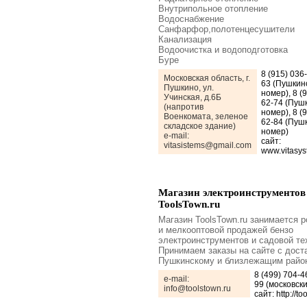
Внутрипольное отопление
Водоснабжение
Санфарфор,полотенцесушители
Канализация
Водоочистка и водоподготовка
Буре
8 (915) 036
Московская область, г.
63 (Пушкин
Пушкино, ул.
номер), 8 (
Учинская, д.6Б
62-74 (Пуш
(напротив
номер), 8 (
Военкомата, зеленое
62-84 (Пуш
складское здание)
номер)
e-mail:
сайт:
vitasistems@gmail.com
www.vitasys
Магазин электроинструментов
ToolsTown.ru
Магазин ToolsTown.ru занимается 
и мелкооптовой продажей бензо
электроинструментов и садовой те
Принимаем заказы на сайте с дост
Пушкинскому и близлежащим райо
8 (499) 704-4
e-mail:
99 (московски
info@toolstown.ru
сайт: http://to