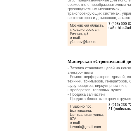
SRC, предназначенные для исполь
совместно с преобразователями ча
грузоподъемных механизмах,
транспортирующих системах, упра
вентиляторов и дымососов, а такж
7 (498) 600-
Московская область,
сайт: http://ke
г. Красногорск, ул.
Речная, д.8
e-mail:
yfadeev@keik.ru
Мастерская «Строительный д
- Заточка станочная цепей на бензо
электро- пилы
- Ремонт перфораторов, дрелей, с
техники, триммеров, генераторов, 
шуруповертов, циркулярных пил,
штроборезов, тепловых пушек
- Продажа запчастей
- Продажа бензо- электроинструме
8 (916) 238-7
Пушкино пос.
31 (мобильны
Братовщина,
Центральная улица,
67А
e-mail:
kkwork@gmail.com