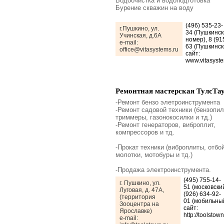
Водоочистка и водоподготовка
Бурение скважин на воду
(496) 535-23-
г.Пушкино, ул.
34 (Пушкинск
Учинская, д.6А
номер), 8 (91
e-mail:
63 (Пушкинск
office@vitasystems.ru
сайт:
www.vitasyste
Ремонтная мастерская ТулсТа
-Ремонт бензо элетроинструмента
-Ремонт садовой техники (бензопил
триммеры, газонокосилки и тд.)
-Ремонт генераторов, виброплит,
компрессоров и тд.
-Прокат техники (виброплиты, отбо
молотки, мотобуры и тд.)
-Продажа электроинструмента.
(495) 755-14-
г. Пушкино, ул.
51 (московский
Луговая, д. 47А,
(926) 634-92-
(территория
01 (мобильны
Зооцентра на
сайт:
Ярославке)
http://toolstow
e-mail: