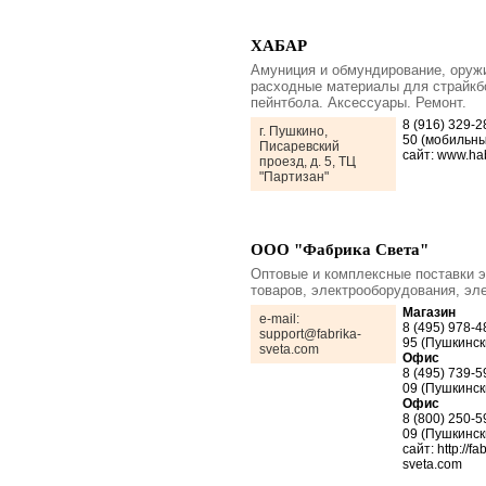
ХАБАР
Амуниция и обмундирование, оруж
расходные материалы для страйкб
пейнтбола. Аксессуары. Ремонт.
8 (916) 329-2
г. Пушкино,
50 (мобильны
Писаревский
сайт: www.ha
проезд, д. 5, ТЦ
"Партизан"
ООО "Фабрика Света"
Оптовые и комплексные поставки 
товаров, электрооборудования, эл
Магазин
e-mail:
8 (495) 978-4
support@fabrika-
95 (Пушкинск
sveta.com
Офис
8 (495) 739-5
09 (Пушкинск
Офис
8 (800) 250-5
09 (Пушкинск
сайт: http://fa
sveta.com