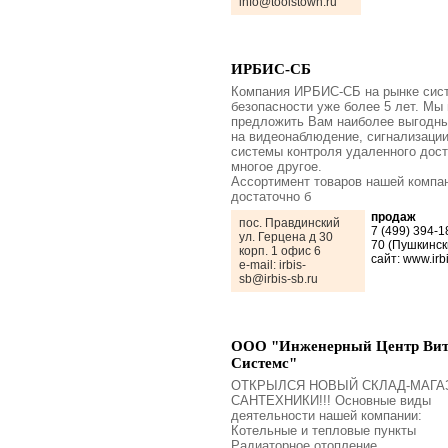
info@toolstown.ru
ИРБИС-СБ
Компания ИРБИС-СБ на рынке сис
безопасности уже более 5 лет. Мы
предложить Вам наиболее выгодн
на видеонаблюдение, сигнализации
системы контроля удаленного дост
многое другое.
Ассортимент товаров нашей компа
достаточно б
продаж
пос. Правдинский
7 (499) 394-1
ул. Герцена д 30
70 (Пушкинск
корп. 1 офис 6
сайт: www.irbi
e-mail: irbis-
sb@irbis-sb.ru
ООО "Инженерный Центр Ви
Системс"
ОТКРЫЛСЯ НОВЫЙ СКЛАД-МАГА
САНТЕХНИКИ!!! Основные виды
деятельности нашей компании:
Котельные и тепловые пункты
Радиаторное отопление