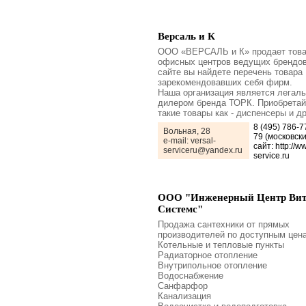
Версаль и К
ООО «ВЕРСАЛЬ и К» продает тов
офисных центров ведущих брендов
сайте вы найдете перечень товара
зарекомендовавших себя фирм.
Наша организация является легал
дилером бренда ТОРК. Приобретай
такие товары как - диспенсеры и д
8 (495) 786-7
Вольная, 28
79 (московски
e-mail: versal-
сайт: http://w
serviceru@yandex.ru
service.ru
ООО "Инженерный Центр Ви
Системс"
Продажа сантехники от прямых
производителей по доступным цен
Котельные и тепловые пункты
Радиаторное отопление
Внутрипольное отопление
Водоснабжение
Санфарфор
Канализация