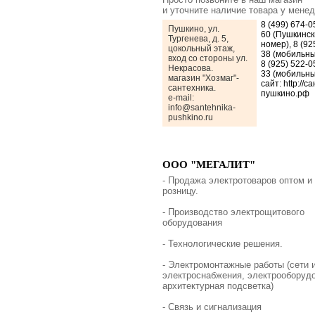
и уточните наличие товара у мене
8 (499) 674-0
Пушкино, ул.
60 (Пушкинск
Тургенева, д. 5,
номер), 8 (92
цокольный этаж,
38 (мобильны
вход со стороны ул.
8 (925) 522-0
Некрасова.
33 (мобильны
магазин "Хозмаг"-
сайт: http://с
сантехника.
пушкино.рф
e-mail:
info@santehnika-
pushkino.ru
ООО "МЕГАЛИТ"
- Продажа электротоваров оптом и
розницу.
- Производство электрощитового
оборудования
- Технологические решения.
- Электромонтажные работы (сети 
электроснабжения, электрооборуд
архитектурная подсветка)
- Связь и сигнализация