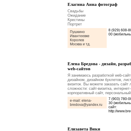
Елагина Анна фотограф
Свадьбы
Ожидание
Крестины
Портрет
8 (929) 608-8
Пушкино
00 (мобильны
Ивантеевке
Королев
Москва и тд.
Елена Бредова - дизайн, разра
web-сайтов
Я занимаюсь разработкой web-сайт
дизайном, дизайном буклетов, лист
визиток. Вы можете заказать сайт
сложности: сайт-визитка, интернет-
корпоративный сайт, персональный 
7 (903) 780-0
e-mail: elena-
30 (мобильны
bredova@yandex.ru
сайт:
http://www.br
Елизавета Вики