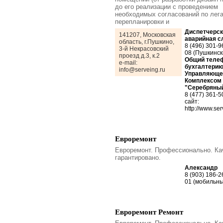
до его реализации с проведением
необходимых согласований по лег
перепланировки и
Диспетчерск
141207, Московская
аварийная с
область, г.Пушкино,
8 (496) 301-9
3-й Некрасовский
08 (Пушкинск
проезд д.3, к.2
Общий теле
e-mail:
бухгалтерию
info@serveing.ru
Управляюще
Комплексом
"Серебряный
8 (477) 361-
сайт:
http://www.ser
Евроремонт
Евроремонт. Профессионально. Ка
гарантировано.
Александр
8 (903) 186-2
01 (мобильны
Евроремонт Ремонт