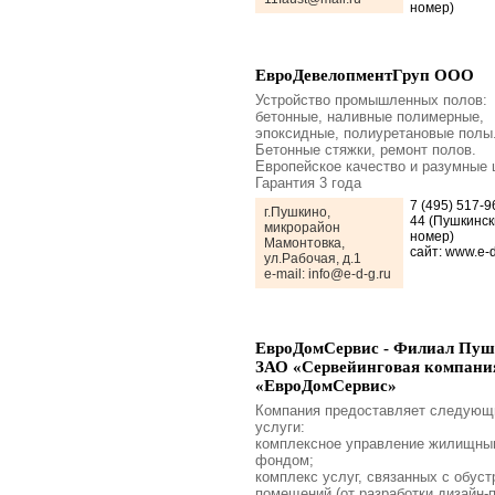
номер)
ЕвроДевелопментГруп ООО
Устройство промышленных полов:
бетонные, наливные полимерные,
эпоксидные, полиуретановые полы
Бетонные стяжки, ремонт полов.
Европейское качество и разумные 
Гарантия 3 года
7 (495) 517-9
г.Пушкино,
44 (Пушкинск
микрорайон
номер)
Мамонтовка,
сайт: www.e-d
ул.Рабочая, д.1
e-mail: info@e-d-g.ru
ЕвроДомСервис - Филиал Пу
ЗАО «Сервейинговая компани
«ЕвроДомСервис»
Компания предоставляет следующ
услуги:
комплексное управление жилищны
фондом;
комплекс услуг, связанных с обус
помещений (от разработки дизайн-