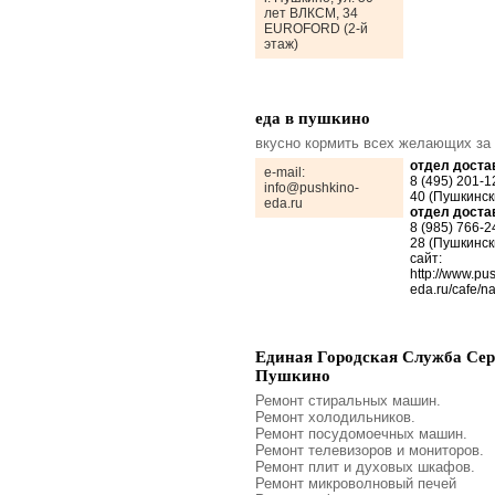
лет ВЛКСМ, 34
EUROFORD (2-й
этаж)
еда в пушкино
вкусно кормить всех желающих за 
отдел доста
e-mail:
8 (495) 201-1
info@pushkino-
40 (Пушкинск
eda.ru
отдел доста
8 (985) 766-2
28 (Пушкинск
сайт:
http://www.pu
eda.ru/cafe/na
Единая Городская Служба Серв
Пушкино
Ремонт стиральных машин.
Ремонт холодильников.
Ремонт посудомоечных машин.
Ремонт телевизоров и мониторов.
Ремонт плит и духовых шкафов.
Ремонт микроволновый печей