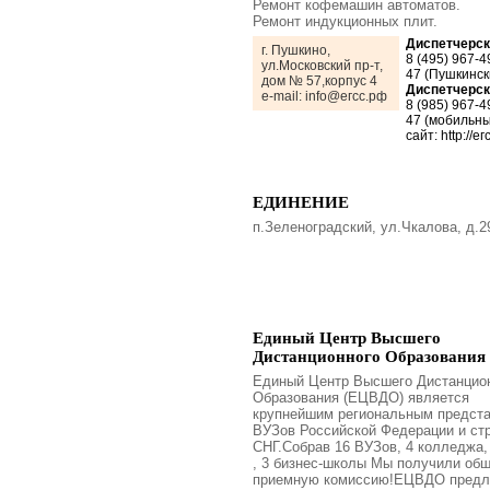
Ремонт кофемашин автоматов.
Ремонт индукционных плит.
Диспетчерск
г. Пушкино,
8 (495) 967-4
ул.Московский пр-т,
47 (Пушкинск
дом № 57,корпус 4
Диспетчерск
e-mail: info@егсс.рф
8 (985) 967-4
47 (мобильны
сайт: http://ег
ЕДИНЕНИЕ
п.Зеленоградский, ул.Чкалова, д.2
Единый Центр Высшего
Дистанционного Образования
Единый Центр Высшего Дистанцио
Образования (ЕЦВДО) является
крупнейшим региональным предст
ВУЗов Российской Федерации и ст
СНГ.Собрав 16 ВУЗов, 4 колледжа,
, 3 бизнес-школы Мы получили об
приемную комиссию!ЕЦВДО предл