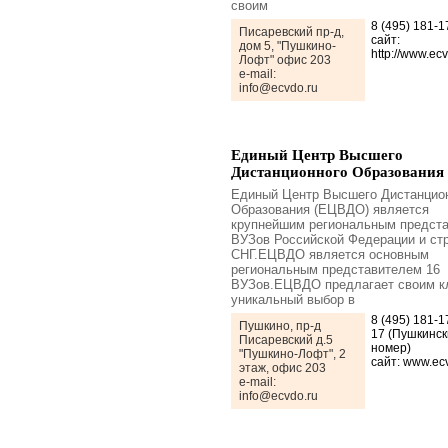
своим
8 (495) 181-
Писаревский пр-д,
сайт:
дом 5, "Пушкино-
http://www.ecv
Лофт" офис 203
e-mail:
info@ecvdo.ru
Единый Центр Высшего
Дистанционного Образования
Единый Центр Высшего Дистанцио
Образования (ЕЦВДО) является
крупнейшим региональным предст
ВУЗов Российской Федерации и ст
СНГ.ЕЦВДО является основным
региональным представителем 16
ВУЗов.ЕЦВДО предлагает своим к
уникальный выбор в
8 (495) 181-1
Пушкино, пр-д
17 (Пушкинск
Писаревский д.5
номер)
"Пушкино-Лофт", 2
сайт: www.ec
этаж, офис 203
e-mail:
info@ecvdo.ru