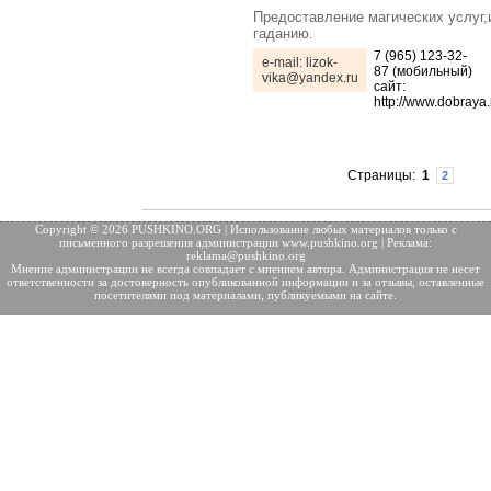
Предоставление магических услуг,
гаданию.
7 (965) 123-32-
e-mail: lizok-
87 (мобильный)
vika@yandex.ru
сайт:
http://www.dobraya
Страницы:
1
2
Copyright © 2026 PUSHKINO.ORG | Использование любых материалов только с
письменного разрешения
администрации www.pushkino.org | Реклама:
reklama@pushkino.org
Мнение администрации не всегда совпадает с мнением автора. Администрация не несет
ответственности за достоверность опубликованной информации и за отзывы, оставленные
посетителями под материалами, публикуемыми на сайте.