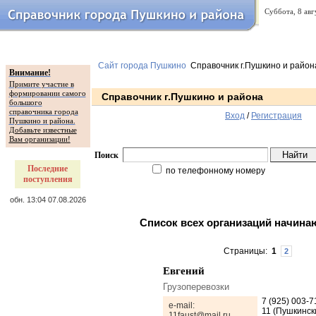
Суббота, 8 авг
Сайт города Пушкино
Справочник г.Пушкино и район
Внимание!
Примите участие в
формировании самого
Справочник г.Пушкино и района
большого
справочника города
Вход
/
Регистрация
Пушкино и района.
Добавьте известные
Вам организации!
Поиск
Последние
по телефонному номеру
поступления
обн. 13:04 07.08.2026
Список всех организаций начина
Страницы:
1
2
Евгений
Грузоперевозки
7 (925) 003-7
e-mail:
11 (Пушкинск
11faust@mail.ru