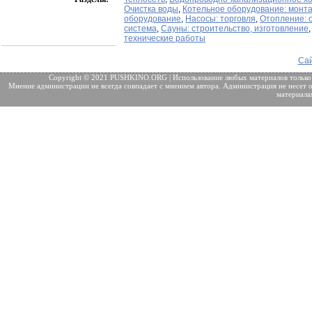
Очистка воды
,
Котельное оборудование: монта
оборудование
,
Насосы: торговля
,
Отопление: 
система
,
Сауны: строительство, изготовление
технические работы
Сай
Copyright © 2021 PUSHKINO.ORG | Использование любых материалов только
Мнение администрации не всегда совпадает с мнением автора. Администрация не несет о
материала