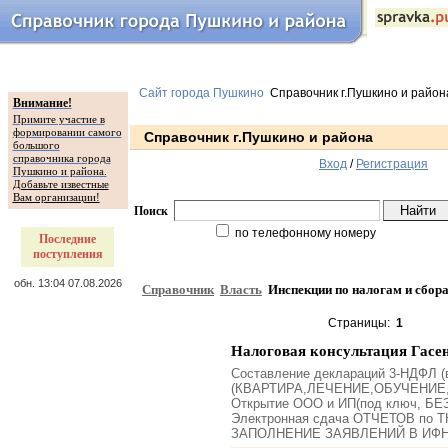
Сайт города Пушкино
Справочник г.Пушкино и район
Внимание!
Примите участие в
формировании самого
Справочник г.Пушкино и района
большого
справочника города
Вход
/
Регистрация
Пушкино и района.
Добавьте известные
Вам организации!
Поиск
по телефонному номеру
Последние
поступления
обн. 13:04 07.08.2026
Справочник
Власть
Инспекции по налогам и сбор
Страницы:
1
Налоговая консультация Гасе
Составление деклараций 3-НДФЛ (
(КВАРТИРА,ЛЕЧЕНИЕ,ОБУЧЕНИЕ
Открытие ООО и ИП(под ключ, БЕ
Электронная сдача ОТЧЕТОВ по
ЗАПОЛНЕНИЕ ЗАЯВЛЕНИЙ В ИФНС 