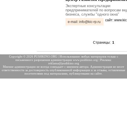
Экспертные консультации
предпринимателей по вопросам ве
бизнеса, службы "одного окна"
сайт: www.kic
e-mail: info@kic-rp.ru
Страницы:
1
Copyright © 2026 PUSHKINO.ORG | Использование любых материалов только с
письменного разрешения
администрации www.pushkino.org | Реклама:
reklama@pushkino.org
Мнение администрации не всегда совпадает с мнением автора. Администрация не несет
ответственности за достоверность опубликованной информации и за отзывы, оставленные
посетителями под материалами, публикуемыми на сайте.