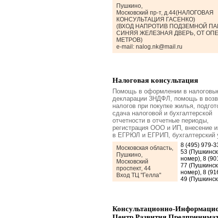
Пушкино,
Московский пр-т, д.44(НАЛОГОВАЯ
КОНСУЛЬТАЦИЯ ГАСЕНКО)
(ВХОД НАПРОТИВ ПОДЗЕМНОЙ ПА
СИНЯЯ ЖЕЛЕЗНАЯ ДВЕРЬ, ОТ ОПЕ
МЕТРОВ)
e-mail: nalog.nk@mail.ru
Налоговая консультация
Помощь в оформлении в налоговы
декларации 3НДФЛ, помощь в возв
налогов при покупке жилья, подгот
сдача налоговой и бухгалтерской
отчетности в отчетные периоды,
регистрация ООО и ИП, внесение 
в ЕГРЮЛ и ЕГРИП, бухгалтерский 
8 (495) 979-3
Московская область,
53 (Пушкинск
Пушкино,
номер), 8 (90
Московский
77 (Пушкинск
проспект, 44
номер), 8 (91
Вход ТЦ "Гелла"
49 (Пушкинск
Консультационно-Информаци
Центр Развития Предпринимат