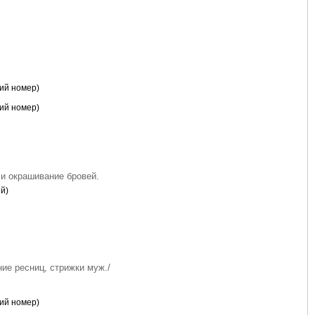
кий номер)
кий номер)
 и окрашивание бровей.
й)
ие ресниц, стрижки муж./
кий номер)