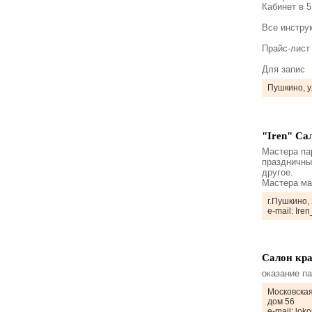
Кабинет в 
Все инстру
Прайс-лист
Для запис
Пушкино, у
"Iren" Са
Мастера па
праздничны
другое.
Мастера ма
г.Пушкино,
e-mail: Ire
Салон кр
оказание п
Московская
дом 56
e-mail: lo