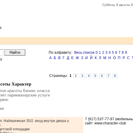
Суббота, 8 августа 2
а
По алфавиту:
Весь список
0
1
2
3
4
5
6
7
8
9
А
Б
В
Г
Д
Е
Ж
З
И
Й
К
Л
М
Н
О
П
Р
С
ру
Страницы:
1
2
3
4
5
6
7
8
асоты Характер
лон красоты Бизнес класса
яет парикмахерские услуги
ервис
ия
7 (917) 537-77-97 (мобильн
л. Набережная 35/2. вход внутри двора у
сайт: www.character-club
.
детской площадки