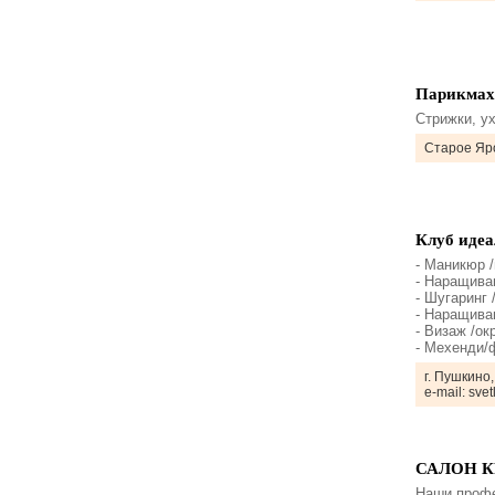
Парикмах
Стрижки, у
Старое Яро
Клуб идеа
- Маникюр 
- Наращива
- Шугаринг 
- Наращива
- Визаж /ок
- Мехенди/
г. Пушкино,
e-mail: sv
САЛОН К
Наши профе