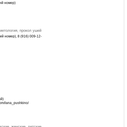
кий номер)
сметология, прокол ушей
ий номер), 8 (916) 009-12-
ый)
com/lana_pushkino/
кие, женские, детские,