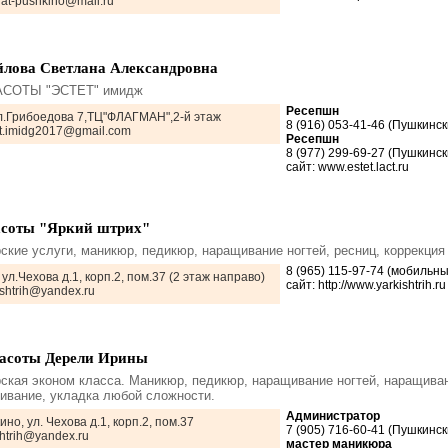
hat-pushkino@mail.ru
лова Светлана Александровна
СОТЫ "ЭСТЕТ" имидж
Ресепшн
л.Грибоедова 7,ТЦ"ФЛАГМАН",2-й этаж
8 (916) 053-41-46 (Пушкинс
tet.imidg2017@gmail.com
Ресепшн
8 (977) 299-69-27 (Пушкинс
сайт: www.estet.lact.ru
асоты "Яркий штрих"
ские услуги, маникюр, педикюр, наращивание ногтей, ресниц, коррекция
8 (965) 115-97-74 (мобильны
 ул.Чехова д.1, корп.2, пом.37 (2 этаж направо)
сайт: http://www.yarkishtrih.ru
kshtrih@yandex.ru
расоты Дерели Ирины
ская эконом класса. Маникюр, педикюр, наращивание ногтей, наращиван
шивание, укладка любой сложности.
Администратор
ино, ул. Чехова д.1, корп.2, пом.37
7 (905) 716-60-41 (Пушкинс
shtrih@yandex.ru
мастер маникюра