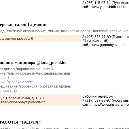
8 (965) 115-97-74 (Пушкинс
сайт: www.yarkishtrih.lact.ru
ерская-салон Гармония
ход, сложное окрашивание, химия, полировка волос, ногтевой сервис,ко
8 (496) 535-71-89 (Пушкинск
славское шоссе д 6
24 (мобильный)
сайт: www.garmony-salon.ru
льного маникюра @lana_pushkino
/педикюр /наращивание ногтей
ние /ламинирование /биозавивка ресниц
/ воск
ние /окраска волос
рашивание /коррекция /биотатуаж бровей
флеш-тату
рабочий телефон
 ул. Первомайская, д. 11 / 8
7 (917) 537-77-97 (мобильн
etlana-volshebnaya@yandex.ru
сайт: https://www.instagram.
РАСОТЫ "РАДУГА"
ссионалы готовы Вам предложить следующие виды услуг: стрижки (мужс