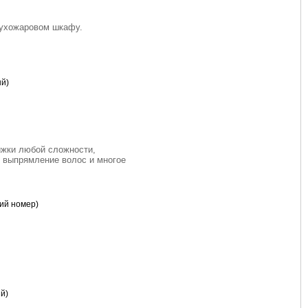
сухожаровом шкафу.
ый)
ижки любой сложности,
, выпрямление волос и многое
кий номер)
й)