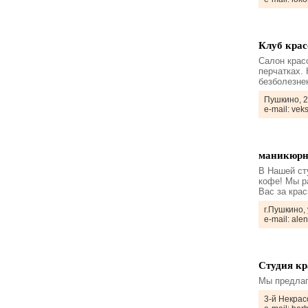
Клуб крас
Салон крас
перчатках.
безболезне
Пушкино, 2
e-mail: ve
маникюрн
В Нашей ст
кофе! Мы р
Вас за кра
г.Пушкино,
e-mail: al
Студия кр
Мы предлаг
3-й Некрас