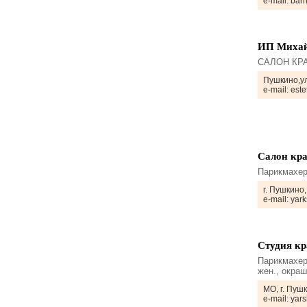
e-mail: bar
ИП Михай
САЛОН КРА
Пушкино,у
e-mail: es
Салон кр
Парикмахер
г. Пушкино,
e-mail: yar
Студия к
Парикмахер
жен., окра
МО, г. Пушк
e-mail: yar