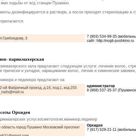
5 мин ходьбы от ж/д станции Пушкино.
менты дезинфицируются в растворе, а после проходят стерилизацию в 
 прилагается.
7 (903) 534-99-35 (мобильн
л.Грибоедова, 3
сайт: http://nogti-pushkino.ru
лон- парикмахерская
рикмахерского зала предлагают следующие услуги: лечение волос, стр
е прически и укладки, наращивание волос, легкие и химические завивки
никюра и педикюра предлагают на
администратор
 2-ой Фабричный проезд, д.16, под.1, код.255
8 (968) 537-35-37 (Пушкинс
n_nails@mail.ru
асоты Орхидея
арикмахерских услуг,косметология,маникюр,педикюр
Орхидея
 область город Пушкино Московский проспект
7 (917) 529-21-11 (мобильны
kon631@gmail.com