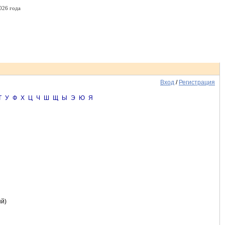
026 года
Вход
/
Регистрация
Т
У
Ф
Х
Ц
Ч
Ш
Щ
Ы
Э
Ю
Я
ый)