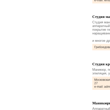
e-mail: feh
Студия ма
Студия мани
аппаратный
покрытие ге
наращивани
и многое др
Грибоедова
Студия кр
Маникюр, п
эпиляция, 
Московская
27
e-mail: ad
Маникюрн
Аппаратный