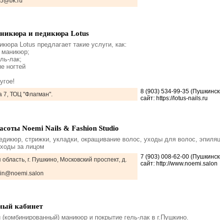
u5@bk.ru
никюра и педикюра Lotus
кюра Lotus предлагает такие услуги, как:
 маникюр;
ль-лак;
е ногтей
угое!
8 (903) 534-99-35 (Пушкинс
 7, ТОЦ "Флагман".
сайт: https://lotus-nails.ru
асоты Noemi Nails & Fashion Studio
едикюр, стрижки, укладки, окращивание волос, уходы для волос, эпиляц
уходы за лицом
7 (903) 008-62-00 (Пушкинс
 область, г. Пушкино, Московский проспект, д.
сайт: http://www.noemi.salon
min@noemi.salon
ый кабинет
 (комбинированный) маникюр и покрытие гель-лак в г.Пушкино.