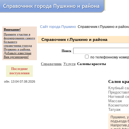
Сайт города Пушкино
Справочник г.Пушкино и район
Внимание!
Примите участие в
формировании самого
Справочник г.Пушкино и района
большого
справочника города
Пушкино и района.
Поиск
Добавьте известные
Вам организации!
по телефонному номе
Справочник
Услуги
Салоны красоты
Последние
поступления
Салон кр
обн. 13:04 07.08.2026
Клубный са
Предоставл
Ногтевой с
Массаж
Косметолог
Татуаж
Пушкино, у
подъезда 6
Напротив 