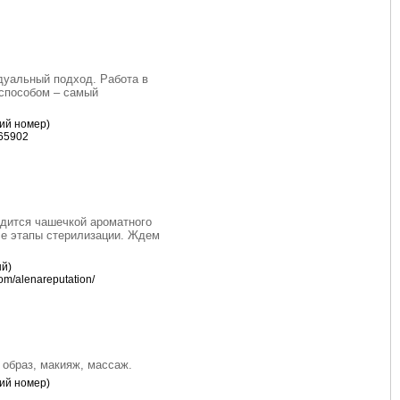
дуальный подход. Работа в
 способом – самый
кий номер)
965902
адится чашечкой ароматного
се этапы стерилизации. Ждем
ый)
om/alenareputation/
 образ, макияж, массаж.
кий номер)