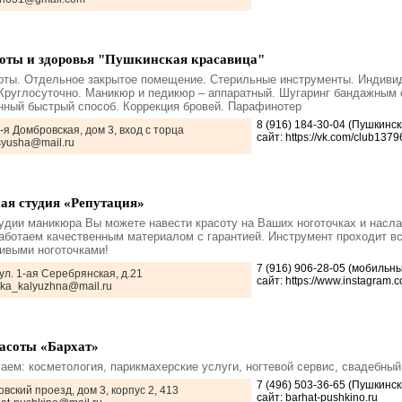
оты и здоровья "Пушкинская красавица"
оты. Отдельное закрытое помещение. Стерильные инструменты. Индиви
 Круглосуточно. Маникюр и педикюр – аппаратный. Шугаринг бандажным
нный быстрый способ. Коррекция бровей. Парафинотер
8 (916) 184-30-04 (Пушкинс
-я Домбровская, дом 3, вход с торца
сайт: https://vk.com/club137
ksyusha@mail.ru
ая студия «Репутация»
удии маникюра Вы можете навести красоту на Ваших ноготочках и насл
аботаем качественным материалом с гарантией. Инструмент проходит в
сивыми ноготочками!
7 (916) 906-28-05 (мобильн
 ул. 1-ая Серебрянская, д.21
сайт: https://www.instagram.c
enka_kalyuzhna@mail.ru
асоты «Бархат»
аем: косметология, парикмахерские услуги, ногтевой сервис, свадебный
7 (496) 503-36-65 (Пушкинс
овский проезд, дом 3, корпус 2, 413
сайт: barhat-pushkino.ru