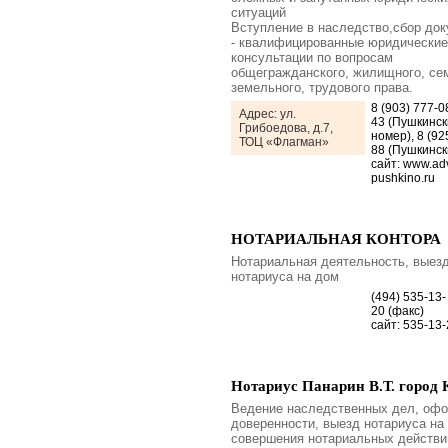
ситуаций
Вступление в наследство,сбор док
- квалифицированные юридические
консультации по вопросам
общегражданского, жилищного, се
земельного, трудового права.
8 (903) 777-0
Адрес: ул.
43 (Пушкинск
Грибоедова, д.7,
номер), 8 (92
ТОЦ «Флагман»
88 (Пушкинск
сайт: www.ad
pushkino.ru
НОТАРИАЛЬНАЯ КОНТОРА
Нотариальная деятельность, выез
нотариуса на дом
(494) 535-13-
20 (факс)
сайт: 535-13-
Нотариус Панарин В.Т. город 
Ведение наследственных дел, оф
доверенности, выезд нотариуса на
совершения нотариальных действи