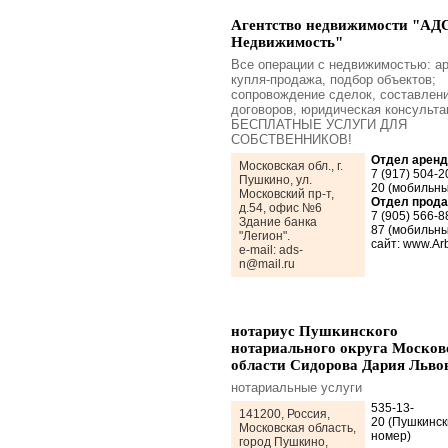
Агентство недвижимости "АД
Недвижимость"
Все операции с недвижимостью: ар
купля-продажа, подбор объектов;
сопровождение сделок, составлен
договоров, юридическая консульта
БЕСПЛАТНЫЕ УСЛУГИ ДЛЯ
СОБСТВЕННИКОВ!
Отдел арен
Московская обл., г.
7 (917) 504-2
Пушкино, ул.
20 (мобильны
Московский пр-т,
Отдел прод
д.54, офис №6
7 (905) 566-8
Здание банка
87 (мобильны
"Легион".
сайт: www.Arb
e-mail: ads-
n@mail.ru
нотариус Пушкинского
нотариального округа Москов
области Сидорова Дария Льво
нотариальные услуги
535-13-
141200, Россия,
20 (Пушкинск
Московская область,
номер)
город Пушкино,