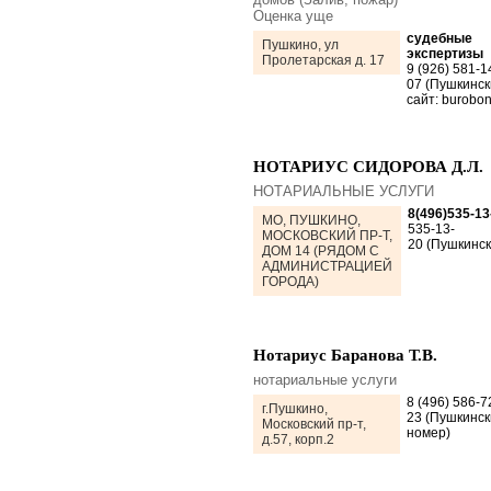
Оценка уще
судебные
Пушкино, ул
экспертизы
Пролетарская д. 17
9 (926) 581-1
07 (Пушкинск
сайт: burobo
НОТАРИУС СИДОРОВА Д.Л.
НОТАРИАЛЬНЫЕ УСЛУГИ
8(496)535-13
МО, ПУШКИНО,
535-13-
МОСКОВСКИЙ ПР-Т,
20 (Пушкинск
ДОМ 14 (РЯДОМ С
АДМИНИСТРАЦИЕЙ
ГОРОДА)
Нотариус Баранова Т.В.
нотариальные услуги
8 (496) 586-7
г.Пушкино,
23 (Пушкинск
Московский пр-т,
номер)
д.57, корп.2