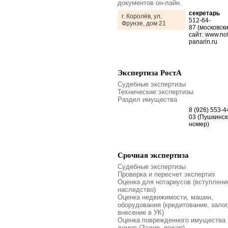
документов он-лайн.
секретарь
г. Королёв, ул.
512-64-
Фрунзе, дом 21
87 (московски
сайт: www.not
panarin.ru
Экспертиза РостА
Судебные экспертизы
Технические экспертизы
Раздел имущества
8 (926) 553-4
03 (Пушкинск
номер)
Срочная экспертиза
Судебные экспертизы
Проверка и пересчет экспертиз
Оценка для нотариусов (вступлени
наследство)
Оценка недвижимости, машин,
оборудования (кредитование, залог
внесение в УК)
Оценка поврежденного имущества 
домов (Залив, пожар)