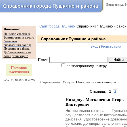
Воскресенье, 9
Сайт города Пушкино
Справочник г.Пушкино и район
Внимание!
Примите участие в
формировании самого
Справочник г.Пушкино и района
большого
справочника города
Вход
/
Регистрация
Пушкино и района.
Добавьте известные
Вам организации!
Поиск
по телефонному номеру
Последние
поступления
обн. 13:04 07.08.2026
Справочник
Услуги
Нотариальные конторы
Страницы:
1
2
Нотариус Москаленко Игорь
Викторович
Нотариальная контора в г. Пушкино
осуществляет любые нотариальны
действия: удостоверение доверенн
согласия, договоры, заявления, за