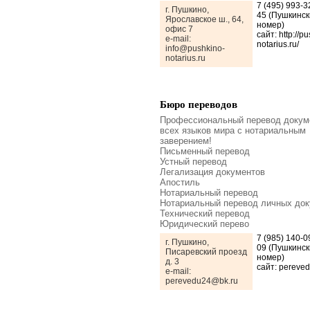
7 (495) 993-3
г. Пушкино,
45 (Пушкинск
Ярославское ш., 64,
номер)
офис 7
сайт: http://p
e-mail:
notarius.ru/
info@pushkino-
notarius.ru
Бюро переводов
Профессиональный перевод докум
всех языков мира с нотариальным
заверением!
Письменный перевод
Устный перевод
Легализация документов
Апостиль
Нотариальный перевод
Нотариальный перевод личных док
Технический перевод
Юридический перево
7 (985) 140-0
г. Пушкино,
09 (Пушкинск
Писаревский проезд
номер)
д. 3
сайт: pereved
e-mail:
perevedu24@bk.ru