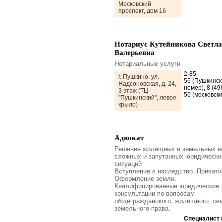
Московский
проспект, дом 16
Нотариус Кутейникова Светл
Валерьевна
Нотариальные услуги
2-85-
г. Пушкино, ул.
56 (Пушкинск
Надсоновская, д. 24,
номер), 8 (49
3 этаж (ТЦ
56 (московски
"Пушкинский", левое
крыло)
Адвокат
Решение жилищных и земельных в
сложных и запутанных юридически
ситуаций
Вступление в наследство. Привати
Оформление земли.
Квалифицированные юридические
консультации по вопросам
общегражданского, жилищного, се
земельного права.
Специалист 