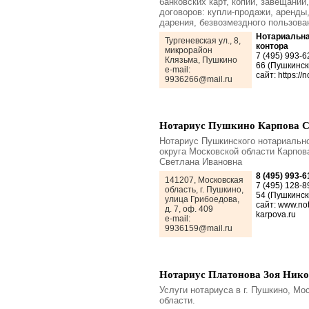
банковских карт, копий, завещаний,
договоров: купли-продажи, аренды
дарения, безвозмездного пользова
Нотариальн
Тургеневская ул., 8,
контора
микрорайон
7 (495) 993-6
Клязьма, Пушкино
66 (Пушкинск
e-mail:
сайт: https://n
9936266@mail.ru
Нотариус Пушкино Карпова С
Нотариус Пушкинского нотариальн
округа Московской области Карпов
Светлана Ивановна
8 (495) 993-6
141207, Московская
7 (495) 128-8
область, г. Пушкино,
54 (Пушкинск
улица Грибоедова,
сайт: www.not
д. 7, оф. 409
karpova.ru
e-mail:
9936159@mail.ru
Нотариус Платонова Зоя Нико
Услуги нотариуса в г. Пушкино, Мо
области.