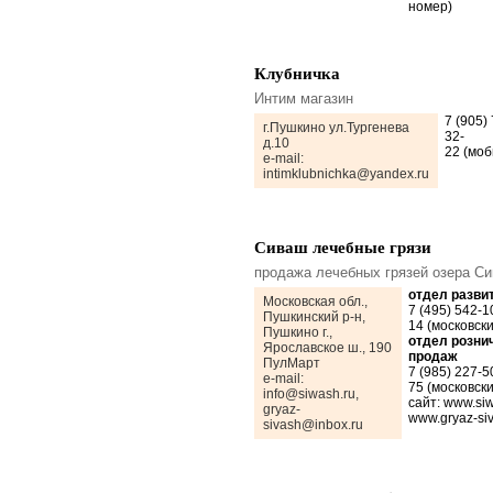
номер)
Клубничка
Интим магазин
7 (905)
г.Пушкино ул.Тургенева
32-
д.10
22 (мо
e-mail:
intimklubnichka@yandex.ru
Сиваш лечебные грязи
продажа лечебных грязей озера С
отдел разви
Московская обл.,
7 (495) 542-1
Пушкинский р-н,
14 (московски
Пушкино г.,
отдел розни
Ярославское ш., 190
продаж
ПулМарт
7 (985) 227-5
e-mail:
75 (московски
info@siwash.ru,
сайт: www.siw
gryaz-
www.gryaz-siv
sivash@inbox.ru