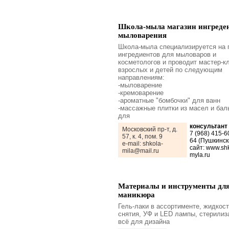
Школа-мыла магазин ингреден
мыловарения
Школа-мыла специализируется на 
ингредиентов для мыловаров и
косметологов и проводит мастер-к
взрослых и детей по следующим
направлениям:
-мыловарение
-кремоварение
-ароматные "бомбочки" для ванн
-массажные плитки из масел и ба
для
консультант
Московский пр-т, д.
7 (968) 415-6
57, к. 4, пом. 9
64 (Пушкинск
e-mail: shkola-
сайт: www.sh
mila@mail.ru
myla.ru
Материалы и инструменты дл
маникюра
Гель-лаки в ассортименте, жидкос
снятия, УФ и LED лампы, стерилиз
всё для дизайна