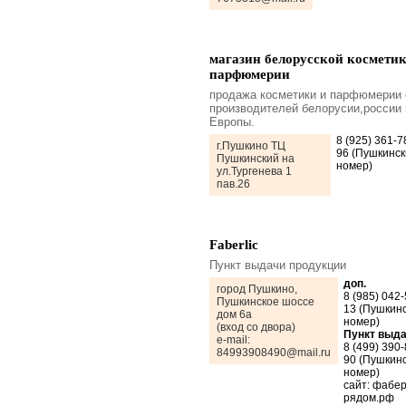
магазин белорусской косметик
парфюмерии
продажа косметики и парфюмерии 
производителей белорусии,россии 
Европы.
8 (925) 361-7
г.Пушкино ТЦ
96 (Пушкинск
Пушкинский на
номер)
ул.Тургенева 1
пав.26
Faberlic
Пункт выдачи продукции
доп.
город Пушкино,
8 (985) 042-
Пушкинское шоссе
13 (Пушкин
дом 6а
номер)
(вход со двора)
Пункт выд
e-mail:
8 (499) 390-
84993908490@mail.ru
90 (Пушкин
номер)
сайт: фабер
рядом.рф