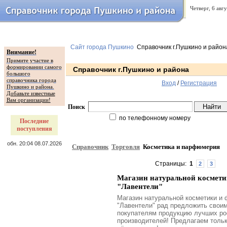
Четверг, 6 авг
Сайт города Пушкино
Справочник г.Пушкино и район
Внимание!
Примите участие в
формировании самого
Справочник г.Пушкино и района
большого
справочника города
Вход
/
Регистрация
Пушкино и района.
Добавьте известные
Вам организации!
Поиск
по телефонному номеру
Последние
поступления
обн. 20:04 08.07.2026
Справочник
Торговля
Косметика и парфюмерия
Страницы:
1
2
3
Магазин натуральной космет
"Лавентели"
Магазин натуральной косметики и 
"Лавентели" рад предложить свои
покупателям продукцию лучших ро
производителей! Предлагаем тольк