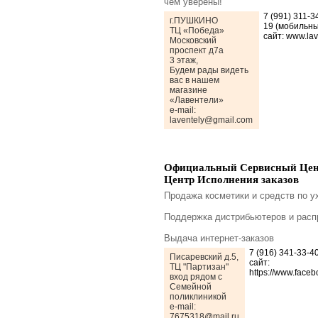
чём уверены!
7 (991) 311-3
г.ПУШКИНО
19 (мобильны
ТЦ «Победа»
сайт: www.lave
Московский
проспект д7а
3 этаж,
Будем рады видеть
вас в нашем
магазине
«Лавентели»
e-mail:
laventely@gmail.com
Официальный Сервисный Цен
Центр Исполнения заказов
Продажа косметики и средств по у
Поддержка дистрибьютеров и расп
Выдача интернет-заказов
7 (916) 341-33-4
Писаревский д.5,
сайт:
ТЦ "Партизан"
https://www.face
вход рядом с
Семейной
поликлиникой
e-mail:
7675318@mail.ru