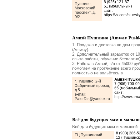
8 (925) 121-87-
Пушкино,
51 (мобильный)
Московский
сайт:
проспект, д.
https://vk.com/blues
9/2
Амвэй Пушкино (Amway Pushk
1. Продажа и доставка на дом про
(Amway).
2. Дополнительный заработок от 10
опыта работы, обучение бесплатно
3. Работа в Амвэй, з/п от 45000 ру
помогаем на протяжение всего про
полностью не вольётесь в
Амвэй Пушки
г. Пушкино, 2-й
7 (906) 700-09
Фабричный проезд,
65 (мобильны
д.5
сайт:
e-mail:
http://www.amw
PaterDis@yandex.ru
Всё для будущих мам и малыш
Всё для будущих мам и малышей
8 (903) 286-5
ТЦ Пушкинский
12 (Пушкинск