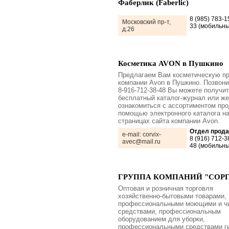
Фаберлик (Faberlic)
8 (985) 783-1
Московский пр-т,
33 (мобильны
д.26
Косметика AVON в Пушкино
Предлагаем Вам косметическую п
компании Avon в Пушкино. Позвони
8-916-712-38-48 Вы можете получи
бесплатный каталог-журнал или же
ознакомиться с ассортиментом про
помощью электронного каталога н
страницах сайта компании Avon.
Отдел прод
e-mail: corvix-
8 (916) 712-3
avec@mail.ru
48 (мобильны
ГРУППА КОМПАНИЙ "СОР
Оптовая и розничная торговля
хозяйственно-бытовыми товарами,
профессиональными моющими и ч
средствами, профессиональным
оборудованием для уборки,
профессиональными средствами ги