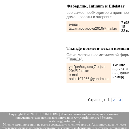
Фаберлик, Infinum и Edelstar
все самое необходимое и приятное
дома, красоты и здоровья
7 (9
e-mail:
15-
tatyanapotapova2010@mail.ru
33 (
ТианДе косметическая компа
Офис-магазин косметической фир
"ТианДе".
ТианДе
ул.Грибоедова,7 офис
8 (926) 31
204/5 2 этаж
89 (Пушк
e-mail:
номер)
natali197266@yandex.ru
Страницы:
1
2
3
Copyright © 2026 PUSHKINO.ORG | Использование любых материалов только с
письменного разрешения
администрации www.pushkino.org | Реклама:
reklama@pushkino.org
Мнение администрации не всегда совпадает с мнением автора. Администрация не несет
ответственности за достоверность опубликованной информации и за отзывы, оставленные