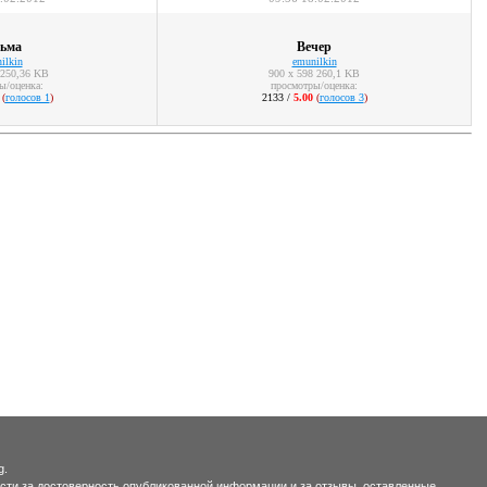
ьма
Вечер
ilkin
emunilkin
 250,36 KB
900 x 598 260,1 KB
ы/оценка:
просмотры/оценка:
(
голосов 1
)
2133 /
5.00
(
голосов 3
)
g.
ости за достоверность опубликованной информации и за отзывы, оставленные