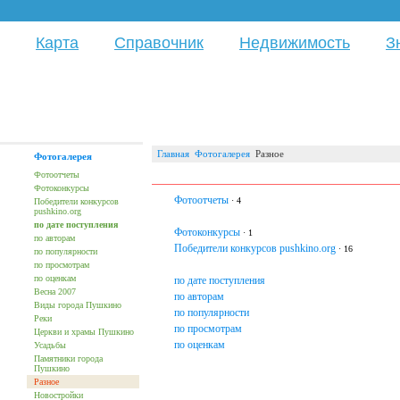
Карта
Справочник
Недвижимость
З
Главная
Фотогалерея
Разное
Фотогалерея
Фотоотчеты
Фотоконкурсы
Фотоотчеты
· 4
Победители конкурсов
pushkino.org
по дате поступления
Фотоконкурсы
· 1
по авторам
Победители конкурсов pushkino.org
· 16
по популярности
по просмотрам
по оценкам
по дате поступления
Весна 2007
по авторам
Виды города Пушкино
по популярности
Реки
по просмотрам
Церкви и храмы Пушкино
по оценкам
Усадьбы
Памятники города
Пушкино
Разное
Новостройки