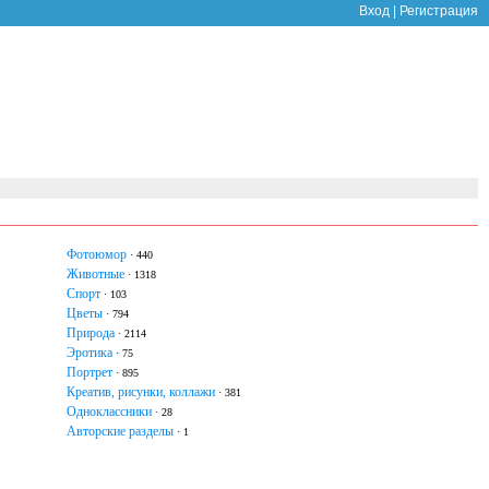
Вход
|
Регистрация
Фотоюмор
· 440
Животные
· 1318
Спорт
· 103
Цветы
· 794
Природа
· 2114
Эротика
· 75
Портрет
· 895
Креатив, рисунки, коллажи
· 381
Одноклассники
· 28
Авторские разделы
· 1