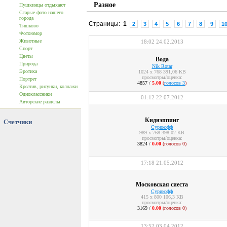
Разное
Пушкинцы отдыхают
Старые фото нашего
города
Страницы:
1
2
3
4
5
6
7
8
9
1
Тишково
Фотоюмор
Животные
18:02 24.02.2013
Спорт
Цветы
Вода
Природа
Nik Rotar
Эротика
1024 x 768 391,06 KB
просмотры/оценка:
Портрет
4857 /
5.00
(
голосов 3
)
Креатив, рисунки, коллажи
Одноклассники
01:12 22.07.2012
Авторские разделы
Киднэппинг
Счетчики
Сурикофф
989 x 768 398,02 KB
просмотры/оценка:
3824 /
0.00
(голосов 0)
17:18 21.05.2012
Московская сиеста
Сурикофф
415 x 800 106,3 KB
просмотры/оценка:
3169 /
0.00
(голосов 0)
13:52 03.04.2012