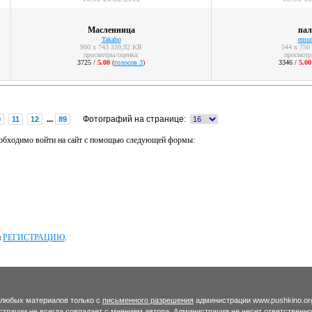
Масленница
пал
Takabo
emun
900 x 743 339,92 KB
544 x 750
просмотры/оценка:
просмотр
3725 /
5.00
(
голосов 3
)
3346 /
5.00
...
Фотографий на странице:
0
11
12
89
необходимо войти на сайт с помощью следующей формы:
и
РЕГИСТРАЦИЮ
.
 любых материалов только с
письменного разрешения
администрации www.pushkino.or
трации не всегда совпадает с мнением автора. Администрация не несет ответственн