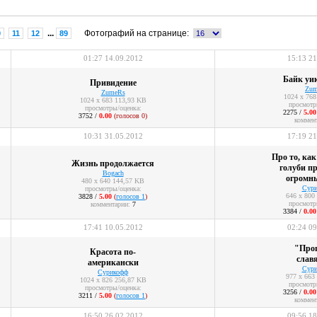
...
Фотографий на странице:
0
11
12
89
01:27 14.09.2012
15:13 21
Байк уик
Привидение
Zum
ZumeRs
1024 x 768
1024 x 683 113,93 KB
просмотр
просмотры/оценка:
2275 /
5.00
3752 /
0.00
(голосов 0)
коммен
10:31 31.05.2012
17:19 21
Про то, как
Жизнь продолжается
голуби пр
Bogach
огромны
480 x 640 144,57 KB
Сури
просмотры/оценка:
646 x 800
3828 /
5.00
(
голосов 1
)
просмотр
комментарии:
7
3384 /
0.00
17:41 10.05.2012
02:24 09
"Про
Красота по-
слав
американски
Сури
Сурикофф
977 x 663
1024 x 826 256,87 KB
просмотр
просмотры/оценка:
3256 /
0.00
3211 /
5.00
(
голосов 1
)
коммен
16:50 26.02.2012
09:56 18