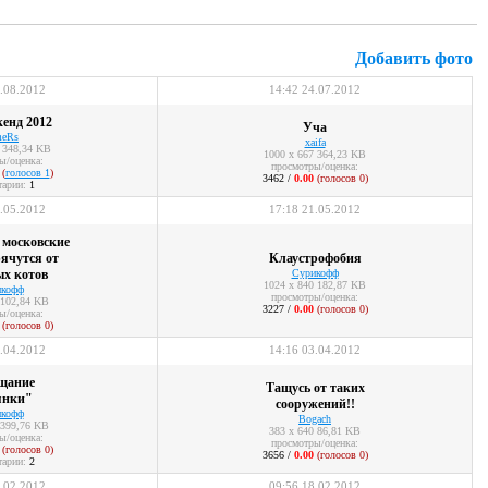
Добавить фото
.08.2012
14:42 24.07.2012
енд 2012
Уча
eRs
xaifa
 348,34 KB
1000 x 667 364,23 KB
ы/оценка:
просмотры/оценка:
(
голосов 1
)
3462 /
0.00
(голосов 0)
тарии:
1
.05.2012
17:18 21.05.2012
 московские
ячутся от
Клаустрофобия
х котов
Сурикофф
1024 x 840 182,87 KB
кофф
просмотры/оценка:
 102,84 KB
3227 /
0.00
(голосов 0)
ы/оценка:
(голосов 0)
.04.2012
14:16 03.04.2012
щание
Тащусь от таких
янки"
сооружений!!
кофф
Bogach
 399,76 KB
383 x 640 86,81 KB
ы/оценка:
просмотры/оценка:
(голосов 0)
3656 /
0.00
(голосов 0)
тарии:
2
.02.2012
09:56 18.02.2012