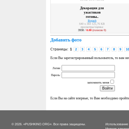
Декорации для
ужастиков
готовы..
Bogach
640 x 383 125,76 KB
просмотры/оценка:
3938 /
0.00
(голосов 0)
Добавить фото
Страницы:
1
2
3
4
5
6
7
8
9
1
Если Вы зарегистрированный пользователь, то вам 
Логин:
Пароль:
запомнить меня
Если Вы на сайте впервые, то Вам необходимо пройт
© 2026. «PUSHKINO.ORG». Все права защищены.
Использование
Мнение админис