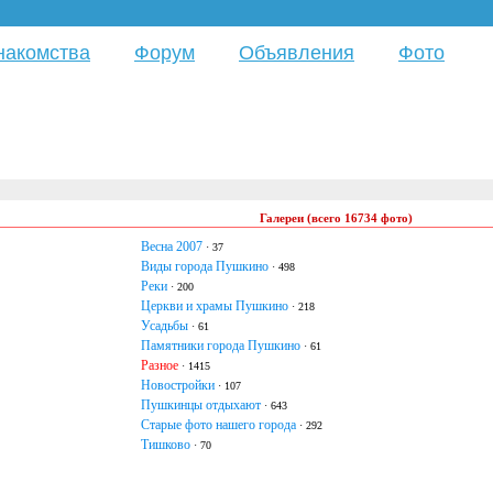
накомства
Форум
Объявления
Фото
Галереи (всего 16734 фото)
Весна 2007
· 37
Виды города Пушкино
· 498
Реки
· 200
Церкви и храмы Пушкино
· 218
Усадьбы
· 61
Памятники города Пушкино
· 61
Разное
· 1415
Новостройки
· 107
Пушкинцы отдыхают
· 643
Старые фото нашего города
· 292
Тишково
· 70