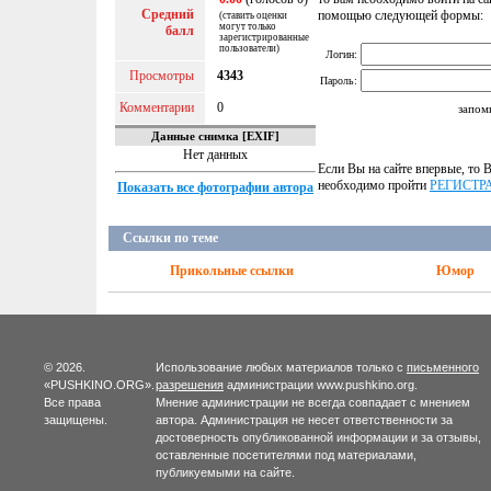
Средний
помощью следующей формы:
(ставить оценки
могут только
балл
зарегистрированные
пользователи)
Логин:
Просмотры
4343
Пароль:
Комментарии
0
запом
Данные снимка [EXIF]
Нет данных
Если Вы на сайте впервые, то 
необходимо пройти
РЕГИСТ
Показать все фотографии автора
Ссылки по теме
Прикольные ссылки
Юмор
© 2026.
Использование любых материалов только с
письменного
«PUSHKINO.ORG».
разрешения
администрации www.pushkino.org.
Все права
Мнение администрации не всегда совпадает с мнением
защищены.
автора. Администрация не несет ответственности за
достоверность опубликованной информации и за отзывы,
оставленные посетителями под материалами,
публикуемыми на сайте.