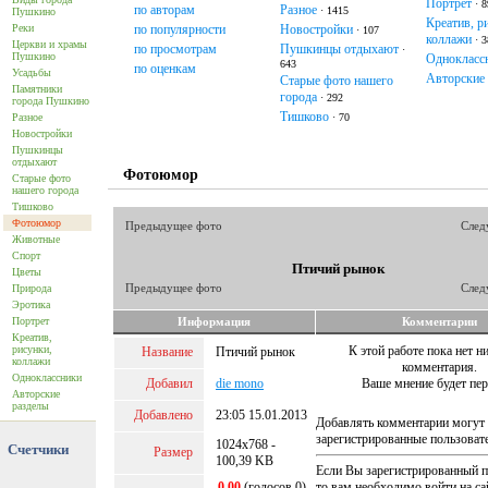
Портрет
· 
по авторам
Разное
· 1415
Пушкино
Креатив, р
Реки
по популярности
Новостройки
· 107
коллажи
· 
Церкви и храмы
по просмотрам
Пушкинцы отдыхают
·
Пушкино
Однокласс
643
по оценкам
Усадьбы
Авторские
Старые фото нашего
Памятники
города
· 292
города Пушкино
Тишково
Разное
· 70
Новостройки
Пушкинцы
отдыхают
Фотоюмор
Старые фото
нашего города
Тишково
Фотоюмор
Предыдущее фото
След
Животные
Спорт
Птичий рынок
Цветы
Предыдущее фото
След
Природа
Эротика
Портрет
Информация
Комментарии
Креатив,
рисунки,
К этой работе пока нет н
Название
Птичий рынок
коллажи
комментария.
Одноклассники
Добавил
die mono
Ваше мнение будет пе
Авторские
разделы
Добавлено
23:05 15.01.2013
Добавлять комментарии могут 
зарегистрированные пользоват
1024x768 -
Счетчики
Размер
100,39 KB
Если Вы зарегистрированный п
0.00
(голосов 0)
то вам необходимо войти на са