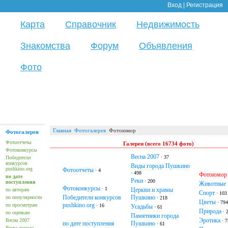
Вход
|
Регистрация
Карта
Справочник
Недвижимость
Знакомства
Форум
Объявления
Фото
Главная
Фотогалерея
Фотоюмор
Фотогалерея
Фотоотчеты
Галереи (всего 16734 фото)
Фотоконкурсы
Весна 2007
· 37
Победители
конкурсов
Виды города Пушкино
pushkino.org
Фотоотчеты
· 4
· 498
Фотоюмор
по дате
Реки
· 200
поступления
Животные
Фотоконкурсы
· 1
Церкви и храмы
по авторам
Спорт
· 103
Победители конкурсов
Пушкино
по популярности
· 218
Цветы
· 794
pushkino.org
по просмотрам
· 16
Усадьбы
· 61
Природа
· 
по оценкам
Памятники города
Эротика
Весна 2007
· 7
по дате поступления
Пушкино
· 61
Виды города