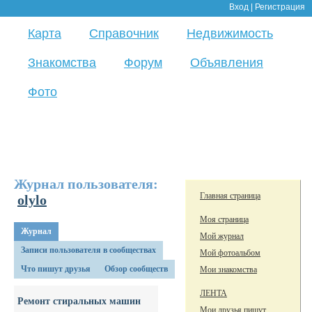
Вход
|
Регистрация
Карта
Справочник
Недвижимость
Знакомства
Форум
Объявления
Фото
Журнал пользователя:
Главная страница
olylo
Моя страница
Журнал
Мой журнал
Записи пользователя в сообществах
Мой фотоальбом
Что пишут друзья
Обзор сообществ
Мои знакомства
ЛЕНТА
Ремонт стиральных машин
Мои друзья пишут