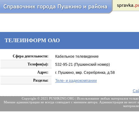
ТЕЛЕИНФОРМ ОАО
Сфера деятельности:
Кабельное телевидение
Телефон(ы):
532-95-21 (Пушкинский номер)
Адрес:
г. Пушкино, мкр. Серебрянка, д.58
Разделы:
Теле- и радиокомпании
Сай
Copyright © 2021 PUSHKINO.ORG | Использование любых материалов только
Мнение администрации не всегда совпадает с мнением автора. Администрация не несет о
материала