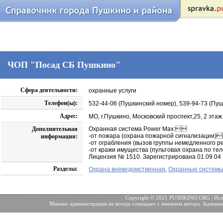
ЧОП "Посад СБ Пушкино"
Сфера деятельности:
охранные услуги
Телефон(ы):
532-44-06 (Пушкинский номер), 539-94-73 (Пуш
Адрес:
МО, г.Пушкино, Московский проспект,25, 2 этаж
Дополнительная
Охранная система Power Max:
-от пожара (охрана пожарной сигнализации)
информация:
-от ограбления (вызов группы немедленного 
-от кражи имущества (пультовая охрана по т
Лицензия № 1510. Зарегистрирована 01.09.04
Разделы:
Охрана вневедомственная
,
Охранные системы
Copyright © 2021 PUSHKINO.ORG | Исп
Мнение администрации не всегда совпадает с мнением автора. Админис