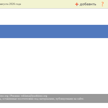
августа 2026 года
no.org | Реклама:
reklama@pushkino.org
ы, оставленные посетителями под материалами, публикуемыми на сайте.