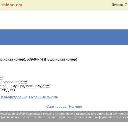
Пятница, 7 
кинский номер), 539-94-74 (Пушкинский номер)

реагирования)
елефонному и радиоканалу)
 ГУВД МО.
 и оборудование
,
Охранные фирмы
Сайт города Пушкино
ользование любых материалов только с
письменного разрешения
администрации www.pushki
трация не несет ответственности за достоверность опубликованной информации и за отзыв