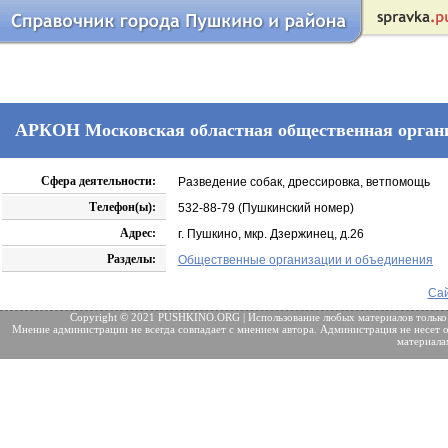
АРКОН Московская областная общественная орган
Сфера деятельности:
Разведение собак, дрессировка, ветпомощь
Телефон(ы):
532-88-79 (Пушкинский номер)
Адрес:
г. Пушкино, мкр. Дзержинец, д.26
Разделы:
Общественные организации и объединения
Сай
Copyright © 2021 PUSHKINO.ORG | Использование любых материалов только
Мнение администрации не всегда совпадает с мнением автора. Администрация не несет о
материала