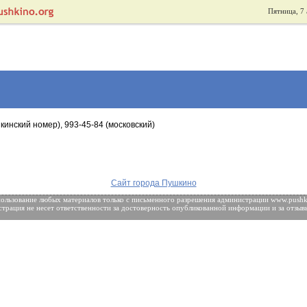
Пятница, 7 
кинский номер), 993-45-84 (московский)
Сайт города Пушкино
ользование любых материалов только с
письменного разрешения
администрации www.pushki
трация не несет ответственности за достоверность опубликованной информации и за отзыв