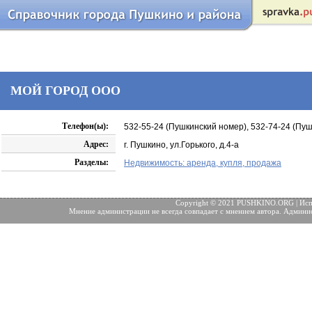
МОЙ ГОРОД ООО
Телефон(ы):
532-55-24 (Пушкинский номер), 532-74-24 (Пуш
Адрес:
г. Пушкино, ул.Горького, д.4-а
Разделы:
Недвижимость: аренда, купля, продажа
Copyright © 2021 PUSHKINO.ORG | Исп
Мнение администрации не всегда совпадает с мнением автора. Админис