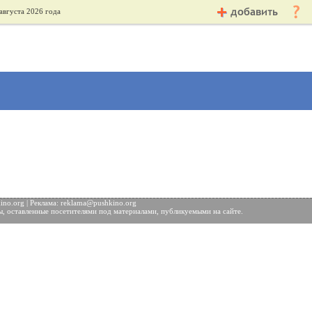
августа 2026 года
no.org | Реклама:
reklama@pushkino.org
ы, оставленные посетителями под материалами, публикуемыми на сайте.