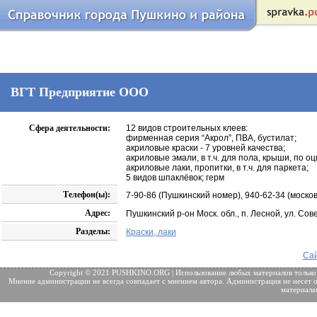
ВГТ Предприятие ООО
Сфера деятельности:
12 видов строительных клеeв:
фирменная серия “Акрол”, ПВА, бустилат;
акриловые краски - 7 уровней качества;
акриловые эмали, в т.ч. для пола, крыши, по о
акриловые лаки, пропитки, в т.ч. для паркета;
5 видов шпаклёвок; герм
Телефон(ы):
7-90-86 (Пушкинский номер), 940-62-34 (москов
Адрес:
Пушкинский р-он Моск. обл., п. Лесной, ул. Сове
Разделы:
Краски, лаки
Сай
Copyright © 2021 PUSHKINO.ORG | Использование любых материалов только
Мнение администрации не всегда совпадает с мнением автора. Администрация не несет о
материала