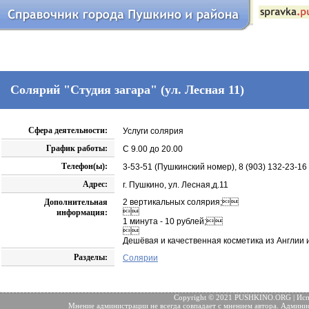
Солярий "Студия загара" (ул. Лесная 11)
Сфера деятельности:
Услуги солярия
График работы:
C 9.00 до 20.00
Телефон(ы):
3-53-51 (Пушкинский номер), 8 (903) 132-23-1
Адрес:
г. Пушкино, ул. Лесная,д.11
Дополнительная
2 вертикальных солярия;

информация:
1 минута - 10 рублей;

Дешёвая и качественная косметика из Англии 
Разделы:
Солярии
Copyright © 2021 PUSHKINO.ORG | Исп
Мнение администрации не всегда совпадает с мнением автора. Админис