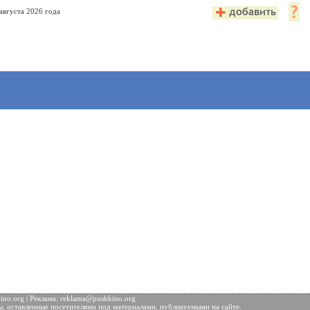
августа 2026 года
no.org | Реклама:
reklama@pushkino.org
ы, оставленные посетителями под материалами, публикуемыми на сайте.