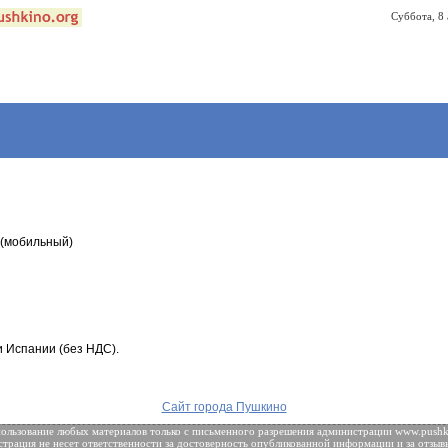
Суббота, 8 
6 (мобильный)
и Испании (без НДС).
Сайт города Пушкино
ользование любых материалов только с
письменного разрешения
администрации www.pushki
трация не несет ответственности за достоверность опубликованной информации и за отзыв