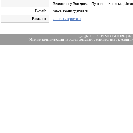
Визажист у Вас дома - Пушкино, Клязьма, Ива
E-mail:
makeupartist@mail.ru
Разделы:
Салоны красоты
Copyright © 2021 PUSHKINO.ORG | Исп
Мнение администрации не всегда совпадает с мнением автора. Админис