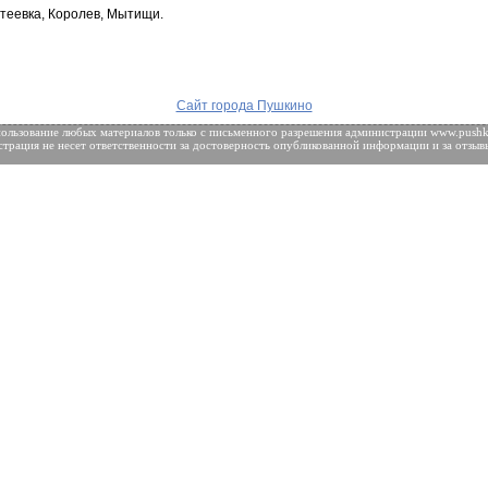
нтеевка, Королев, Мытищи.
Сайт города Пушкино
ользование любых материалов только с
письменного разрешения
администрации www.pushki
трация не несет ответственности за достоверность опубликованной информации и за отзыв