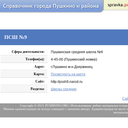
ПСШ №9
Сфера деятельности:
Пушкинская средняя школа №9
Телефон(ы):
4-45-00 (Пушкинский номер)
Адрес:
г.Пушкино м-н.Дзержинец
Карта:
Посмотреть на карте
Сайт:
http://pssh9.narod.ru
Разделы:
Школы средние
Сай
Copyright © 2021 PUSHKINO.ORG | Использование любых материалов только
Мнение администрации не всегда совпадает с мнением автора. Администрация не несет о
материала