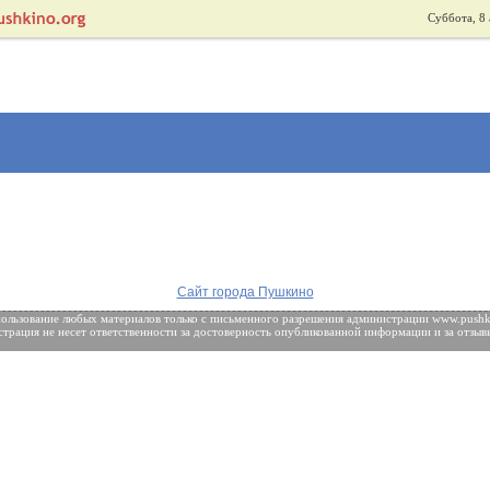
Суббота, 8 
Сайт города Пушкино
ользование любых материалов только с
письменного разрешения
администрации www.pushki
трация не несет ответственности за достоверность опубликованной информации и за отзыв