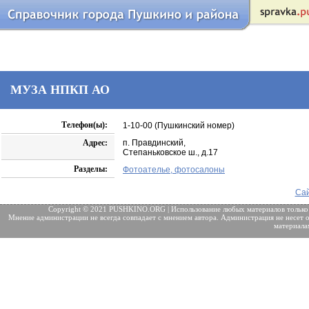
МУЗА НПКП АО
Телефон(ы):
1-10-00 (Пушкинский номер)
Адрес:
п. Правдинский,
Степаньковское ш., д.17
Разделы:
Фотоателье, фотосалоны
Сай
Copyright © 2021 PUSHKINO.ORG | Использование любых материалов только
Мнение администрации не всегда совпадает с мнением автора. Администрация не несет о
материала