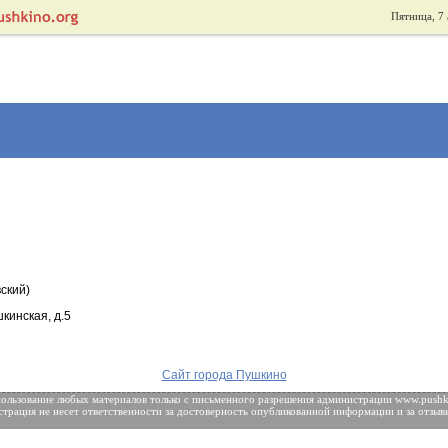
Пятница, 7 
ский)
шкинская, д.5
Сайт города Пушкино
ользование любых материалов только с
письменного разрешения
администрации www.pushki
трация не несет ответственности за достоверность опубликованной информации и за отзыв