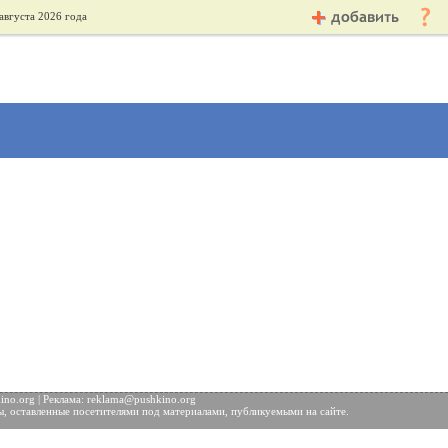
августа 2026 года
no.org | Реклама:
reklama@pushkino.org
ы, оставленные посетителями под материалами, публикуемыми на сайте.