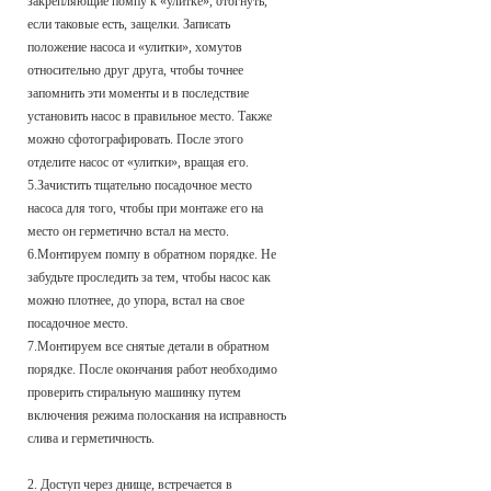
закрепляющие помпу к «улитке», отогнуть,
если таковые есть, защелки. Записать
положение насоса и «улитки», хомутов
относительно друг друга, чтобы точнее
запомнить эти моменты и в последствие
установить насос в правильное место. Также
можно сфотографировать. После этого
отделите насос от «улитки», вращая его.
5.Зачистить тщательно посадочное место
насоса для того, чтобы при монтаже его на
место он герметично встал на место.
6.Монтируем помпу в обратном порядке. Не
забудьте проследить за тем, чтобы насос как
можно плотнее, до упора, встал на свое
посадочное место.
7.Монтируем все снятые детали в обратном
порядке. После окончания работ необходимо
проверить стиральную машинку путем
включения режима полоскания на исправность
слива и герметичность.
2. Доступ через днище, встречается в