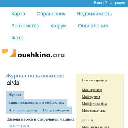
Вход
|
Регистрация
Карта
Справочник
Недвижимость
Знакомства
Форум
Объявления
Фото
Журнал пользователя:
Главная страница
olylo
Моя страница
Журнал
Мой журнал
Записи пользователя в сообществах
Мой фотоальбом
Что пишут друзья
Обзор сообществ
Мои знакомства
Замена насоса в стиральной машине
ЛЕНТА
06.04.2013 20:11
Мои друзья пишут