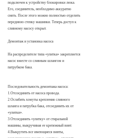
подключен к устройству блокировки люка.
Его, соединитель, необходимо аккуратно
снять. После этого можно полностью отделить
переднюю стенку машинки. Теперь доступ к
сливному насосу открыт.
Демонтаж и установка насоса
На распределителе типа «улитка» закрепляется
насос вместе со сливным шлангом и
патрубком бака.
Последовательность демонтажа насоса:
1.Отсоединить от насоса провода.
2.Ослабить хомуты крепления сливного
шланга и патрубка бака, отсоединить их от
«улитки».
3.Отсоединить «улитку» от стиральной
машины, выкручивая ее крепежный винт.
4.Выкрутить все имеющиеся винты,