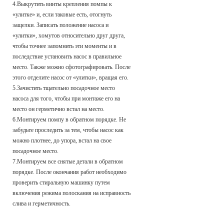
4.Выкрутить винты крепления помпы к
«улитке» и, если таковые есть, отогнуть
защелки. Записать положение насоса и
«улитки», хомутов относительно друг друга,
чтобы точнее запомнить эти моменты и в
последствие установить насос в правильное
место. Также можно сфотографировать. После
этого отделите насос от «улитки», вращая его.
5.Зачистить тщательно посадочное место
насоса для того, чтобы при монтаже его на
место он герметично встал на место.
6.Монтируем помпу в обратном порядке. Не
забудьте проследить за тем, чтобы насос как
можно плотнее, до упора, встал на свое
посадочное место.
7.Монтируем все снятые детали в обратном
порядке. После окончания работ необходимо
проверить стиральную машинку путем
включения режима полоскания на исправность
слива и герметичность.