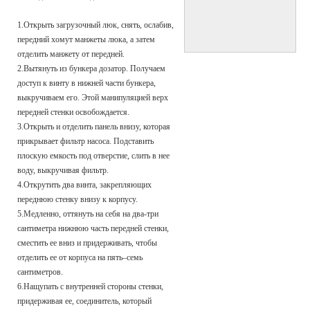
1.Открыть загрузочный люк, снять, ослабив,
передний хомут манжеты люка, а затем
отделить манжету от передней.
2.Вытянуть из бункера дозатор. Получаем
доступ к винту в нижней части бункера,
выкручиваем его. Этой манипуляцией верх
передней стенки освобождается.
3.Открыть и отделить панель внизу, которая
прикрывает фильтр насоса. Подставить
плоскую емкость под отверстие, слить в нее
воду, выкручивая фильтр.
4.Открутить два винта, закрепляющих
переднюю стенку внизу к корпусу.
5.Медленно, оттянуть на себя на два-три
сантиметра нижнюю часть передней стенки,
сместить ее вниз и придерживать, чтобы
отделить ее от корпуса на пять–семь
сантиметров.
6.Нащупать с внутренней стороны стенки,
придерживая ее, соединитель, который