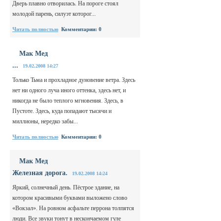
Дверь плавно отворилась. На пороге стоял
молодой парень, силуэт которог...
Читать полностью
Комментарии: 0
Мак Мед
...
19.02.2008 14:27
Только Тьма и прохладное дуновение ветра. Здесь
нет ни одного луча иного оттенка, здесь нет, и
никогда не было теплого мгновения. Здесь, в
Пустоте. Здесь, куда попадают тысячи и
миллионы, нередко забы...
Читать полностью
Комментарии: 0
Мак Мед
Железная дорога.
19.02.2008 14:24
Яркий, солнечный день. Пёстрое здание, на
котором красивыми буквами выложено слово
«Вокзал». На ровном асфальте перрона толпятся
люди. Все звуки тонут в нескончаемом гуле