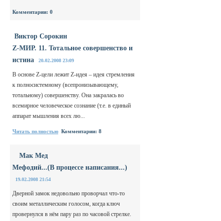
Комментарии: 0
Виктор Сорокин
Z-МИР. 11. Тотальное совершенство и
истина
20.02.2008 23:09
В основе Z-цели лежит Z-идея – идея стремления
к полносистемному (всепронизывающему,
тотальному) совершенству. Она закралась во
всемирное человеческое сознание (т.е. в единый
аппарат мышления всех лю...
Читать полностью
Комментарии: 8
Мак Мед
Мефодий...(В процессе написания...)
19.02.2008 21:54
Дверной замок недовольно проворчал что-то
своим металлическим голосом, когда ключ
провернулся в нём пару раз по часовой стрелке.