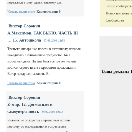
поражался этому удивительному фа...
Обзор сообществ
Читать полностью
Комментарии: 0
Поиск пользоват
Сообщества
Виктор Сорокин
А.Максимов. ТАК БЫЛО. ЧАСТЬ III
… 15. Автошкола
07.03.2008 12:58
Третьего января нас повели в автошколу, которая
находилась в ближайшем предместье. Был
морозный день. На мне был все тот же летний
костюм серого цвета с красными прожилками.
Ваша реклама 
Ветер продувал насквозь. В...
Читать полностью
Комментарии: 0
Виктор Сорокин
Z-мир. 12. Догматизм и
самоуверенность
29.02.2008 02:22
Человек не рождается с критерием истины,
поэтому до определенного возраста все