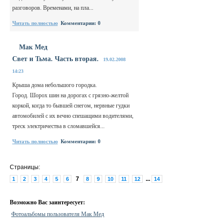
разговоров. Временами, на пла...
Читать полностью
Комментарии: 0
Мак Мед
Свет и Тьма. Часть вторая.
19.02.2008
14:23
Крыша дома небольшого городка.
Город. Шорох шин на дорогах с грязно-желтой
коркой, когда то бывшей снегом, нервные гудки
автомобилей с их вечно спешащими водителями,
треск электричества в сломавшейся...
Читать полностью
Комментарии: 0
Страницы:
7
...
1
2
3
4
5
6
8
9
10
11
12
14
Возможно Вас заинтересует:
Фотоальбомы пользователя Мак Мед