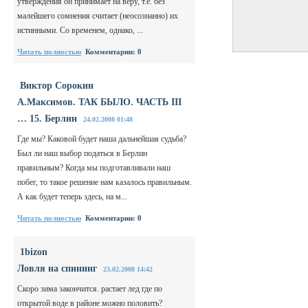
утверждения он принимает на веру, т.е. без
малейшего сомнения считает (неосознанно) их
истинными. Со временем, однако, ...
Читать полностью
Комментарии: 0
Виктор Сорокин
А.Максимов. ТАК БЫЛО. ЧАСТЬ III
… 15. Берлин
24.02.2008 01:48
Где мы? Каковой будет наша дальнейшая судьба?
Был ли наш выбор податься в Берлин
правильным? Когда мы подготавливали наш
побег, то такое решение нам казалось правильным.
А как будет теперь здесь, на м...
Читать полностью
Комментарии: 0
1bizon
Ловля на спининг
23.02.2008 14:42
Скоро зима закончится. растает лед где по
открытой воде в районе можно половить?